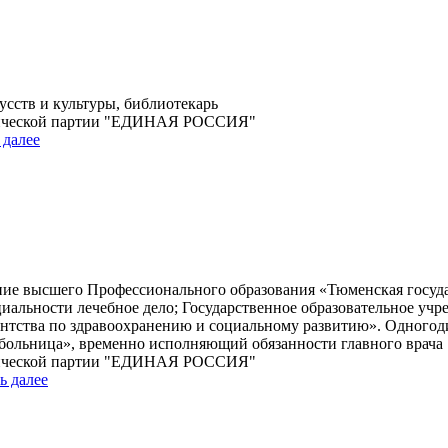
сств и культуры, библиотекарь
итической партии "ЕДИНАЯ РОССИЯ"
 далее
ние высшего Профессионального образования «Тюменская госуда
циальности лечебное дело; Государственное образовательное у
нтства по здравоохранению и социальному развитию». Одногоди
ольница», временно исполняющий обязанности главного врача
итической партии "ЕДИНАЯ РОССИЯ"
ь далее