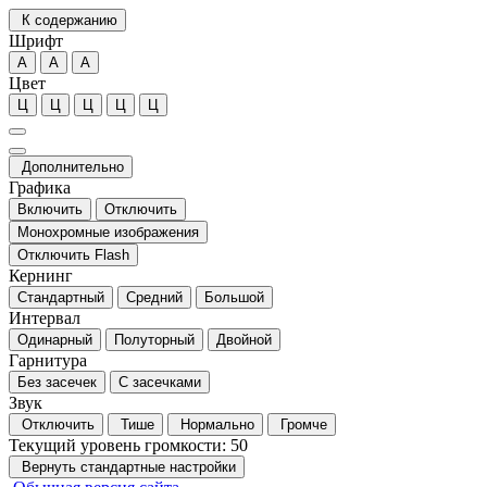
К содержанию
Шрифт
А
А
А
Цвет
Ц
Ц
Ц
Ц
Ц
Дополнительно
Графика
Включить
Отключить
Монохромные изображения
Отключить Flash
Кернинг
Стандартный
Средний
Большой
Интервал
Одинарный
Полуторный
Двойной
Гарнитура
Без засечек
С засечками
Звук
Отключить
Тише
Нормально
Громче
Текущий уровень громкости:
50
Вернуть стандартные настройки