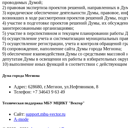
проводимых Думой;
2) правовая экспертиза проектов решений, направленных в Дум
3) юридическое обеспечение деятельности Думы, правовое, ин
возникших в ходе рассмотрения проектов решений Думы, подг
4) участие в подготовке проектов решений Думы, их обсужден
заинтересованными организациями;
5) участие в перспективном и текущем планировании работы Д
6) осуществление учета и систематизации муниципальных прав
7) осуществление регистрации, учета и контроля обращений г
8) сопровождение, наполнение сайта Думы города Мегиона;
9) обеспечение взаимодействия Думы со средствами массовой
депутатам Думы в освещении их работы в избирательных округ
10) выполнение иных функций в соответствии с действующим 
Дума города Мегиона
Адрес: 628680, г.Мегион, ул.Нефтяников, 8
Телефон: +7 34643 9 63 49
Техническая поддержка МБУ МЦИКТ "Вектор"
Сайт:
support.mbu-vector.ru
A-mode