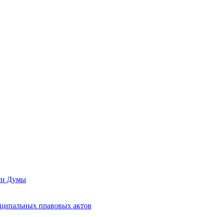
сти Думы
иципальных правовых актов