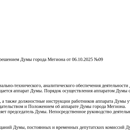
решением Думы города Мегиона от 06.10.2025 №09
иально-технического, аналитического обеспечения деятельност
дается аппарат Думы. Порядок осуществления аппаратом Думы 
ие, а также должностные инструкции работников аппарата Думы 
дательством и Положением об аппарате Думы города Мегиона.
яет председатель Думы. Непосредственное руководство деятель
седаний Думы, постоянных и временных депутатских комиссий 