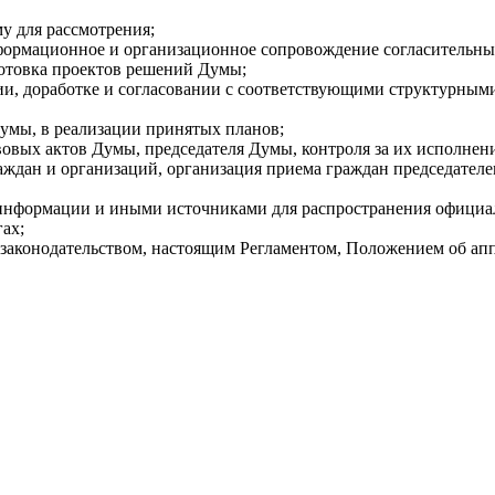
у для рассмотрения;
формационное и организационное сопровождение согласительных
отовка проектов решений Думы;
ии, доработке и согласовании с соответствующими структурным
умы, в реализации принятых планов;
овых актов Думы, председателя Думы, контроля за их исполнен
раждан и организаций, организация приема граждан председател
 информации и иными источниками для распространения официа
ах;
законодательством, настоящим Регламентом, Положением об ап