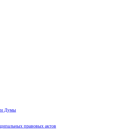
сти Думы
иципальных правовых актов