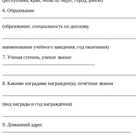
(республика, край, область, округ, город, район)
6. Образование
_______________________________________________________
(образование, специальность по диплому,
______________________________________________________
наименование учебного заведения, год окончания)
7. Ученая степень, ученое звание
______________________________________
______________________________________________________
8. Какими наградами награжден(а), почетные звания
______________________________________________________
(вид награды и год награждения)
______________________________________________________
9. Домашний адрес
_____________________________________________________