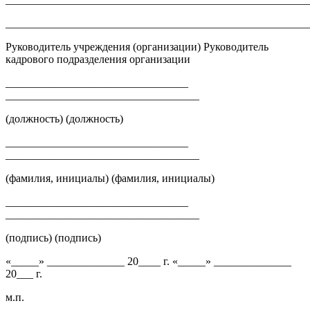
______________________________________________________
Руководитель учреждения (организации) Руководитель
кадрового подразделения организации
_________________________________
___________________________________
(должность) (должность)
_________________________________
___________________________________
(фамилия, инициалы) (фамилия, инициалы)
_________________________________
___________________________________
(подпись) (подпись)
«_____» ______________ 20____ г. «_____» ______________
20___ г.
м.п.