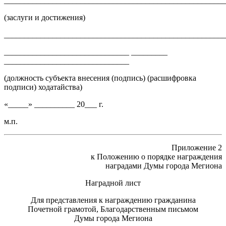
______________________________________________________
(заслуги и достижения)
_______________________________________________________
_______________________________ _________
_______________________________
(должность субъекта внесения (подпись) (расшифровка
подписи) ходатайства)
«_____» __________ 20___ г.
м.п.
Приложение 2
к Положению о порядке награждения
наградами Думы города Мегиона
Наградной лист
Для представления к награждению гражданина
Почетной грамотой, Благодарственным письмом
Думы города Мегиона