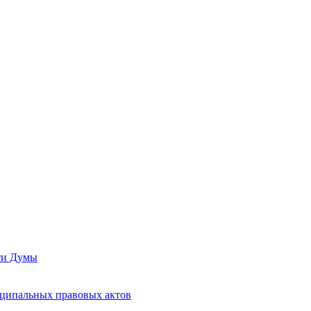
сти Думы
иципальных правовых актов