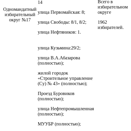
Всего в
14
избирательном
Одномандатный
улица Первомайская: 8;
округе
избирательный
округ №17
улица Свободы: 8/1, 8/2;
1962
избирателей.
улица Нефтяников: 1.
улица Кузьмина:29/2;
улица В.А.Абазарова
(полностью);
жилой городок
«Строительное управление
(Су) № 43» (полностью);
Проезд Буровиков
(полностью);
улица Нефтепромышленная
(полностью);
МУУБР (полностью);