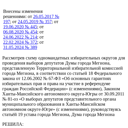
Внесены изменения
решениями: от
26.05.2017 №
197
; от
24.05.2019 № 357
; от
19.06.2020 № 445
; от
06.08.2020 № 454
; от
24.06.2022 № 214
; от
22.02.2024 № 372
; от
31.05.2024 № 389
Рассмотрев схему одномандатных избирательных округов для
проведения выборов депутатов Думы города Мегиона,
представленную Территориальной избирательной комиссией
города Мегиона, в соответствии со статьей 18 Федерального
закона от 12.06.2002 № 67-ФЗ «Об основных гарантиях
избирательных прав и права на участие в референдуме
граждан Российской Федерации» (с изменениями), Законом
Ханты-Мансийского автономного округа-Югры от 30.09.2011
№ 81-оз «О выборах депутатов представительного органа
муниципального образования в Ханты-Мансийском
автономном округе-Югре» (с изменениями), руководствуясь
статьёй 19 устава города Мегиона, Дума города Мегиона
РЕШИЛА: