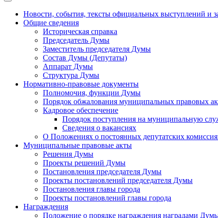
Новости, события, тексты официальных выступлений и з
Общие сведения
Историческая справка
Председатель Думы
Заместитель председателя Думы
Состав Думы (Депутаты)
Аппарат Думы
Структура Думы
Нормативно-правовые документы
Полномочия, функции Думы
Порядок обжалования муниципальных правовых ак
Кадровое обеспечение
Порядок поступления на муниципальную слу
Сведения о вакансиях
О Положениях о постоянных депутатских комисси
Муниципальные правовые акты
Решения Думы
Проекты решений Думы
Постановления председателя Думы
Проекты постановлений председателя Думы
Постановления главы города
Проекты постановлений главы города
Награждения
Положение о порядке награждения наградами Дум