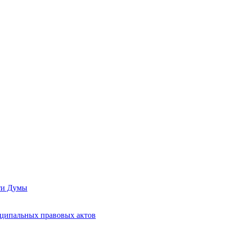
сти Думы
иципальных правовых актов