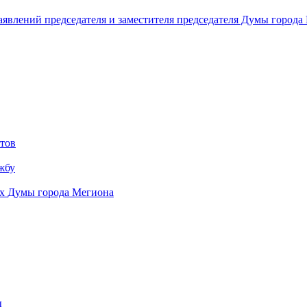
аявлений председателя и заместителя председателя Думы города
тов
жбу
ях Думы города Мегиона
ы