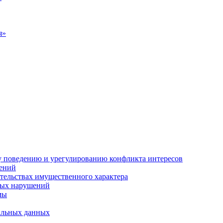
я»
 поведению и урегулированию конфликта интересов
ений
ательствах имущественного характера
ных нарушений
мы
нальных данных