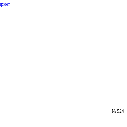
ернет
№ 524