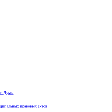
сти Думы
иципальных правовых актов