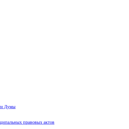
сти Думы
иципальных правовых актов