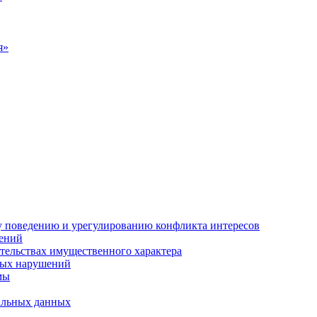
я»
 поведению и урегулированию конфликта интересов
ений
ательствах имущественного характера
ных нарушений
мы
нальных данных