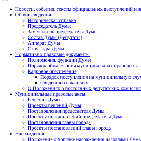
Новости, события, тексты официальных выступлений и з
Общие сведения
Историческая справка
Председатель Думы
Заместитель председателя Думы
Состав Думы (Депутаты)
Аппарат Думы
Структура Думы
Нормативно-правовые документы
Полномочия, функции Думы
Порядок обжалования муниципальных правовых ак
Кадровое обеспечение
Порядок поступления на муниципальную слу
Сведения о вакансиях
О Положениях о постоянных депутатских комисси
Муниципальные правовые акты
Решения Думы
Проекты решений Думы
Постановления председателя Думы
Проекты постановлений председателя Думы
Постановления главы города
Проекты постановлений главы города
Награждения
Положение о порядке награждения наградами Дум