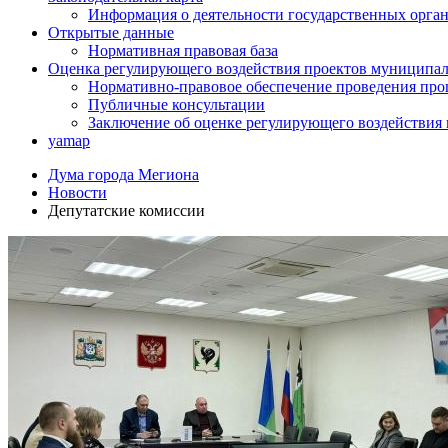
Информация о деятельности государственных орган
Открытые данные
Нормативная правовая база
Оценка регулирующего воздействия проектов муниципал
Нормативно-правовое обеспечение проведения про
Публичные консультации
Заключение об оценке регулирующего воздействия
yamap
Дума города Мегиона
Новости
Депутатские комиссии