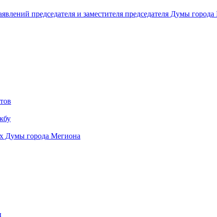
аявлений председателя и заместителя председателя Думы города
тов
жбу
ях Думы города Мегиона
ы