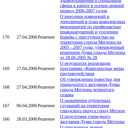
здравоохранения и социальной
сферы к работе в осенне-зимний
период 2006-2007 годов
О внесении изменений и
дополнений в план комплексных
мероприятий по профилактике
правонарушений и усилению
170
27.04.2006
Решение
борьбы с преступностью на
территории города Мегиона на
2005 - 2007 годы, утвержденный
решением Думы города Мегиона
от 28.06.2005 № 28
О результатах реализации
169
27.04.2006
Решение
программы «Комплексные меры
противодействия
Об утверждении повестки дня
тринадцатого заседания Думы
168
27.04.2006
Решение
города Мегиона четвертого
созыва
О назначении публичных
167
06.04.2006
Решение
слушаний на территории
городского округа город Мегион
О подготовке очередного
166
28.03.2006
Решение
заседания Думы города Мегиона
О присвоении звания