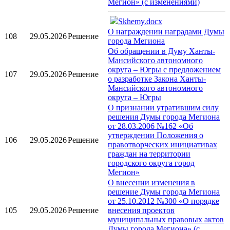
Мегион» (с изменениями)
Skhemy.docx
О награждении наградами Думы
108
29.05.2026
Решение
города Мегиона
Об обращении в Думу Ханты-
Мансийского автономного
округа – Югры с предложением
107
29.05.2026
Решение
о разработке Закона Ханты-
Мансийского автономного
округа – Югры
О признании утратившим силу
решения Думы города Мегиона
от 28.03.2006 №162 «Об
утверждении Положения о
106
29.05.2026
Решение
правотворческих инициативах
граждан на территории
городского округа город
Мегион»
О внесении изменения в
решение Думы города Мегиона
от 25.10.2012 №300 «О порядке
105
29.05.2026
Решение
внесения проектов
муниципальных правовых актов
Думы города Мегиона» (с