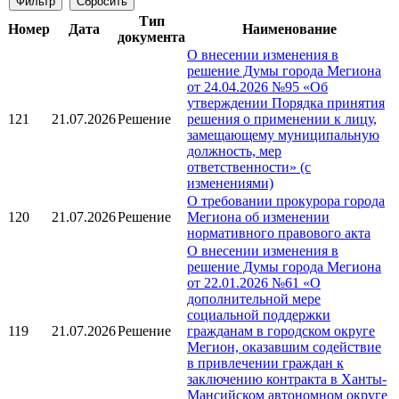
Тип
Номер
Дата
Наименование
документа
О внесении изменения в
решение Думы города Мегиона
от 24.04.2026 №95 «Об
утверждении Порядка принятия
121
21.07.2026
Решение
решения о применении к лицу,
замещающему муниципальную
должность, мер
ответственности» (с
изменениями)
О требовании прокурора города
120
21.07.2026
Решение
Мегиона об изменении
нормативного правового акта
О внесении изменения в
решение Думы города Мегиона
от 22.01.2026 №61 «О
дополнительной мере
социальной поддержки
119
21.07.2026
Решение
гражданам в городском округе
Мегион, оказавшим содействие
в привлечении граждан к
заключению контракта в Ханты-
Мансийском автономном округе