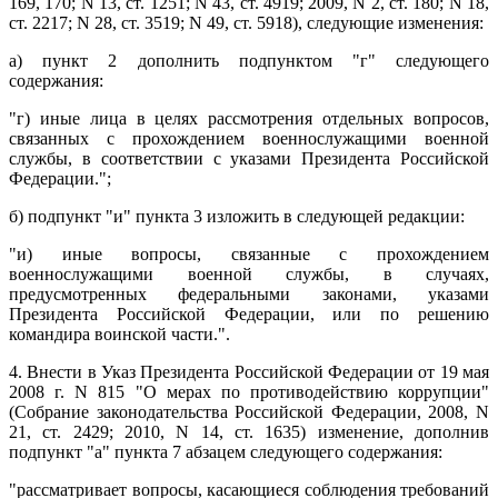
169, 170; N 13, ст. 1251; N 43, ст. 4919; 2009, N 2, ст. 180; N 18,
ст. 2217; N 28, ст. 3519; N 49, ст. 5918), следующие изменения:
а) пункт 2 дополнить подпунктом "г" следующего
содержания:
"г) иные лица в целях рассмотрения отдельных вопросов,
связанных с прохождением военнослужащими военной
службы, в соответствии с указами Президента Российской
Федерации.";
б) подпункт "и" пункта 3 изложить в следующей редакции:
"и) иные вопросы, связанные с прохождением
военнослужащими военной службы, в случаях,
предусмотренных федеральными законами, указами
Президента Российской Федерации, или по решению
командира воинской части.".
4. Внести в Указ Президента Российской Федерации от 19 мая
2008 г. N 815 "О мерах по противодействию коррупции"
(Собрание законодательства Российской Федерации, 2008, N
21, ст. 2429; 2010, N 14, ст. 1635) изменение, дополнив
подпункт "а" пункта 7 абзацем следующего содержания:
"рассматривает вопросы, касающиеся соблюдения требований