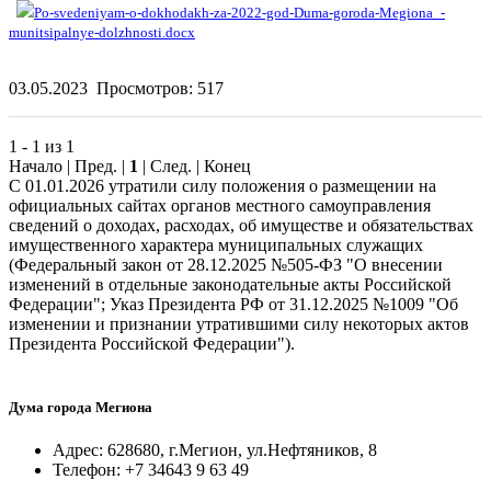
Po-svedeniyam-o-dokhodakh-za-2022-god-Duma-goroda-Megiona_-
munitsipalnye-dolzhnosti.docx
03.05.2023
Просмотров: 517
1 - 1 из 1
Начало | Пред. |
1
| След. | Конец
С 01.01.2026 утратили силу положения о размещении на
официальных сайтах органов местного самоуправления
сведений о доходах, расходах, об имуществе и обязательствах
имущественного характера муниципальных служащих
(Федеральный закон от 28.12.2025 №505-ФЗ "О внесении
изменений в отдельные законодательные акты Российской
Федерации"; Указ Президента РФ от 31.12.2025 №1009 "Об
изменении и признании утратившими силу некоторых актов
Президента Российской Федерации").
Дума города Мегиона
Адрес: 628680, г.Мегион, ул.Нефтяников, 8
Телефон: +7 34643 9 63 49