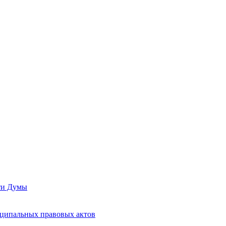
сти Думы
иципальных правовых актов