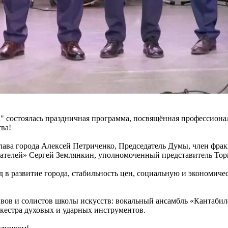
а" состоялась праздничная программа, посвящённая профессиона
ва!
лава города Алексей Петриченко, Председатель Думы, член фра
ателей» Сергей Землянкин, уполномоченный представитель То
д в развитие города, стабильность цен, социальную и экономич
вов и солистов школы искусств: вокальный ансамбль «Кантабил
ркестра духовых и ударных инструментов.