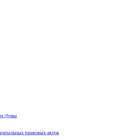
сти Думы
иципальных правовых актов