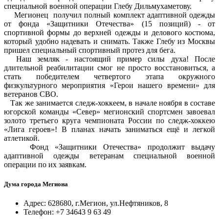
специальной военной операции Глебу Дильмухаметову.
Мегионец получил полный комплект адаптивной одежды
от фонда «Защитники Отечества» (15 позиций) - от
спортивной формы до верхней одежды и делового костюма,
который удобно надевать и снимать. Также Глебу из Москвы
пришел специальный спортивный протез для бега.
Наш земляк - настоящий пример силы духа! После
длительной реабилитации смог не просто восстановиться, а
стать победителем четвертого этапа окружного
физкультурного мероприятия «Герои нашего времени» для
ветеранов СВО.
Так же занимается следж-хоккеем, в начале ноября в составе
югорской команды «Север» мегионский спортсмен завоевал
золото третьего круга чемпионата России по следж-хоккею
«Лига героев»! В планах начать заниматься ещё и легкой
атлетикой.
Фонд «Защитники Отечества» продолжит выдачу
адаптивной одежды ветеранам специальной военной
операции по их заявкам.
Дума города Мегиона
Адрес: 628680, г.Мегион, ул.Нефтяников, 8
Телефон: +7 34643 9 63 49