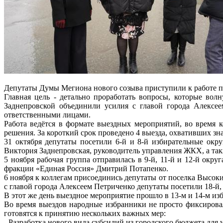
Депутаты Думы Мегиона нового созыва приступили к работе п
Главная цель - детально проработать вопросы, которые во
Заднепровской объединили усилия с главой города Алексе
ответственными лицами.
Работа ведётся в формате выездных мероприятий, во время 
решения. За короткий срок проведено 4 выезда, охвативших з
31 октября депутаты посетили 6-й и 8-й избирательные окр
Виктория Заднепровская, руководитель управления ЖКХ, а так
5 ноября рабочая группа отправилась в 9-й, 11-й и 12-й окр
фракции «Единая Россия» Дмитрий Потапенко.
6 ноября к коллегам присоединись депутаты от поселка Высок
с главой города Алексеем Петриченко депутаты посетили 18-й, 
В этот же день выездное мероприятие прошло в 13-м и 14-м из
Во время выездов народные избранники не просто фиксирова
готовятся к принятию нескольких важных мер:
- Разработка нового вида субсидий из городского бюджета дл