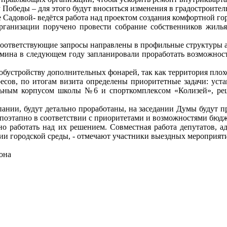
 Победы – для этого будут вноситься изменения в градостроител
е Садовой- ведётся работа над проектом создания комфортной го
рганизации поручено провести собрание собственников жилья 
- соответствующие запросы направлены в профильные структуры
ьмина в следующем году запланировали проработать возможност
о обустройству дополнительных фонарей, так как территория плох
ресов, по итогам визита определены приоритетные задачи: уст
льным корпусом школы №6 и спорткомплексом «Колизей», реш
мпании, будут детально проработаны, на заседании Думы будут 
поэтапно в соответствии с приоритетами и возможностями бюдж
мно работать над их решением. Совместная работа депутатов, 
нии городской среды, - отмечают участники выездных мероприят
она