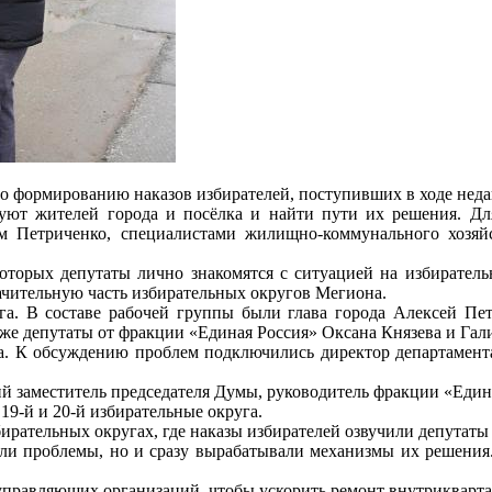
о формированию наказов избирателей, поступивших в ходе неда
лнуют жителей города и посёлка и найти пути их решения. Дл
ем Петриченко, специалистами жилищно-коммунального хозяй
которых депутаты лично знакомятся с ситуацией на избирате
начительную часть избирательных округов Мегиона.
уга. В составе рабочей группы были глава города Алексей Пе
же депутаты от фракции «Единая Россия» Оксана Князева и Гал
уга. К обсуждению проблем подключились директор департамент
ий заместитель председателя Думы, руководитель фракции «Еди
19-й и 20-й избирательные округа.
бирательных округах, где наказы избирателей озвучили депутат
ли проблемы, но и сразу вырабатывали механизмы их решения. 
я управляющих организаций, чтобы ускорить ремонт внутрикварт