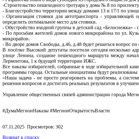
-Строительство пешеходного тротуара у дома № 8 по проспекту
- Благоустройство территории между домами 13 и 17/1 по улиц
- Организация стоянки для автотранспорта - управляющей о
определить оптимальное место для стоянки.
- Обустройство входной группы в детский сад «Белоснежка» 
- По просьбам жителей домов нового микрорайона по ул. Куз
микрорайон.
- Во дворе домов Свободы, д.46, д.48 будет решаться вопрос п
В посёлке Высокий депутаты посетили сегодня несколько ад
улице Ленина, создание пешеходного маршрута между нача
Лермонтова, 1 к будущей территории ИЖС.
Все наказы избирателей, собранные в ходе избирательной ка
программы города. Остальные инициативы будут реализованы 
«Наша задача - не просто реагировать на проблемы, а систе
решения вопросов и достигать реальных результатов в улучше
Управление общественных связей администрации города Меги
#ДумаМегионНаказы #МегионОткрытостьВласти
07.11.2025
Просмотров: 302
Возврат к списку