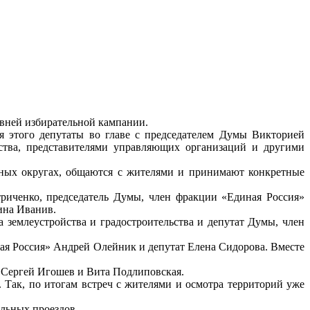
вней избирательной кампании.
я этого депутаты во главе с председателем Думы Викторией
ства, представителями управляющих организаций и другими
льных округах, общаются с жителями и принимают конкретные
триченко, председатель Думы, член фракции «Единая Россия»
ина Иванив.
а землеустройства и градостроительства и депутат Думы, член
ная Россия» Андрей Олейник и депутат Елена Сидорова. Вместе
ы Сергей Игошев и Вита Подлиповская.
Так, по итогам встреч с жителями и осмотра территорий уже
альных проездов.