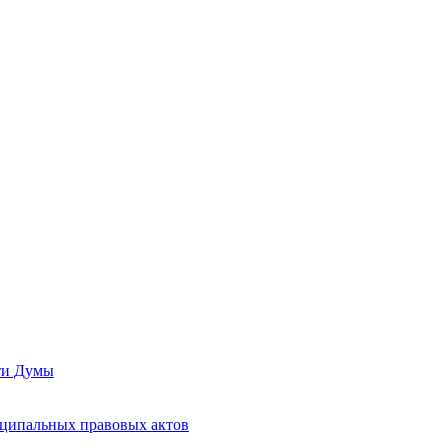
сти Думы
иципальных правовых актов