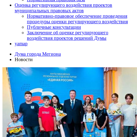
Оценка регулирующего воздействия проектов
муниципальных правовых актов
Нормативно-правовое обеспечение проведения
процедуры оценки регулирующего воздействия
Публичные консультации
Заключение об оценке регулирующего
воздействия проектов решений Думы
yamap
Дума города Мегиона
Новости