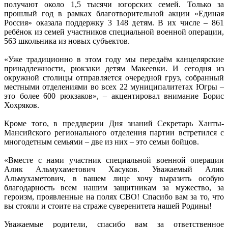
получают около 1,5 тысячи югорских семей. Только за
прошлый год в рамках благотворительной акции «Единая
Россия» оказала поддержку 3 148 детям. В их числе – 861
ребёнок из семей участников специальной военной операции,
563 школьника из новых субъектов.
«Уже традиционно в этом году мы передаём канцелярские
принадлежности, рюкзаки детям Макеевки. И сегодня из
окружной столицы отправляется очередной груз, собранный
местными отделениями во всех 22 муниципалитетах Югры –
это более 600 рюкзаков», – акцентировал внимание Борис
Хохряков.
Кроме того, в преддверии Дня знаний Секретарь Ханты-
Мансийского регионального отделения партии встретился с
многодетным семьями – две из них – это семьи бойцов.
«Вместе с нами участник специальной военной операции
Алик Альмухаметович Хасуков. Уважаемый Алик
Альмухаметович, в вашем лице хочу выразить особую
благодарность всем нашим защитникам за мужество, за
героизм, проявленные на полях СВО! Спасибо вам за то, что
вы стояли и стоите на страже суверенитета нашей Родины!
Уважаемые родители, спасибо вам за ответственное