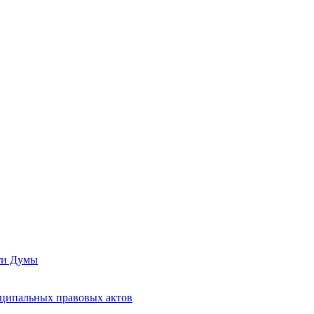
сти Думы
иципальных правовых актов