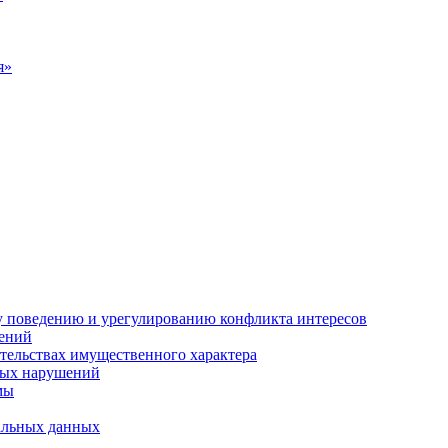
я»
 поведению и урегулированию конфликта интересов
ений
ательствах имущественного характера
ных нарушений
мы
нальных данных