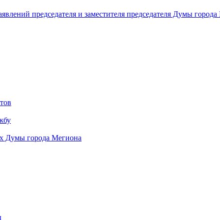
аявлений председателя и заместителя председателя Думы города
тов
жбу
ях Думы города Мегиона
ы