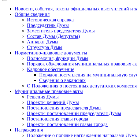
Новости, события, тексты официальных выступлений и з
Общие сведения
Историческая справка
Председатель Думы
Заместитель председателя Думы
Состав Думы (Депутаты)
Аппарат Думы
Структура Думы
Нормативно-правовые документы
Полномочия, функции Думы
Порядок обжалования муниципальных правовых ак
Кадровое обеспечение
Порядок поступления на муниципальную слу
Сведения о вакансиях
О Положениях о постоянных депутатских комисси
Муниципальные правовые акты
Решения Думы
Проекты решений Думы
Постановления председателя Думы
Проекты постановлений председателя Думы
Постановления главы города
Проекты постановлений главы города
Награждения
Положение о порядке награждения наградами Дум