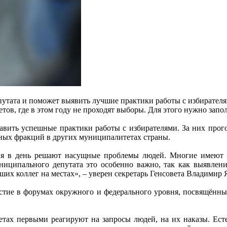
утата и поможет выявить лучшие практики работы с избирател
ов, где в этом году не проходят выборы. Для этого нужно заполн
авить успешные практики работы с избирателями. За них прог
йных фракций в других муниципалитетах страны.
ня в день решают насущные проблемы людей. Многие имеют
иципального депутата это особенно важно, так как выявлени
ших коллег на местах», – уверен секретарь Генсовета Владимир
частие в форумах окружного и федерального уровня, посвящён
ах первыми реагируют на запросы людей, на их наказы. Естес