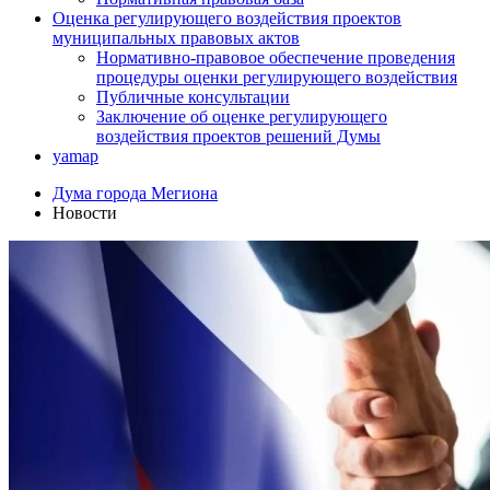
Оценка регулирующего воздействия проектов
муниципальных правовых актов
Нормативно-правовое обеспечение проведения
процедуры оценки регулирующего воздействия
Публичные консультации
Заключение об оценке регулирующего
воздействия проектов решений Думы
yamap
Дума города Мегиона
Новости