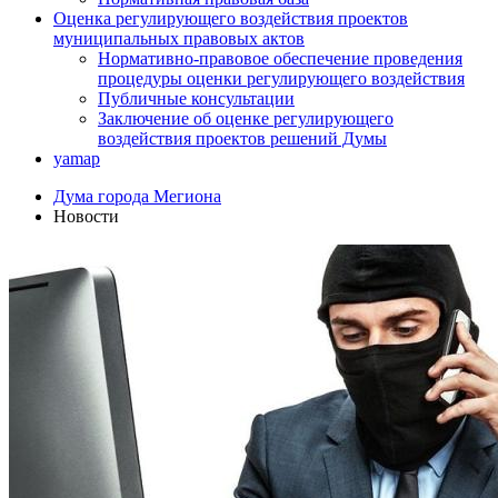
Оценка регулирующего воздействия проектов
муниципальных правовых актов
Нормативно-правовое обеспечение проведения
процедуры оценки регулирующего воздействия
Публичные консультации
Заключение об оценке регулирующего
воздействия проектов решений Думы
yamap
Дума города Мегиона
Новости