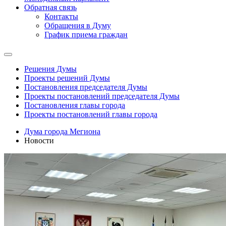
Обратная связь
Контакты
Обращения в Думу
График приема граждан
Решения Думы
Проекты решений Думы
Постановления председателя Думы
Проекты постановлений председателя Думы
Постановления главы города
Проекты постановлений главы города
Дума города Мегиона
Новости