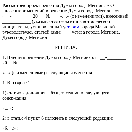
Рассмотрев проект решения Думы города Мегиона « О
внесении изменений в решение Думы города Мегиона от
«__» ________ 20___ № ___ «....» (с изменениями), внесенный
____________ (указывается субъект правотворческой
инициативы, установленный у
ставом
города Мегиона),
руководствуясь статьей (ями)____ устава города Мегиона,
Дума города Мегиона
РЕШИЛА:
1. Внести в решение Думы города Мегиона от «__»________
20__ №___
«...» (с изменениями) следующие изменения:
1. В разделе 1:
1) статью 2 дополнить абзацем седьмым следующего
содержания:
«....»;
2) в статье 4 пункт 6 изложить в следующей редакции:
«6. ...;»;