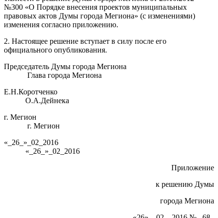
№300 «О Порядке внесения проектов муниципальных
правовых актов Думы города Мегиона» (с изменениями)
изменения согласно приложению.
2. Настоящее решение вступает в силу после его
официального опубликования.
Председатель Думы города Мегиона
Глава города Мегиона
Е.Н.Коротченко
О.А.Дейнека
г. Мегион
г. Мегион
«_26_»_02_2016
«_26_»_02_2016
Приложение
к решению Думы
города Мегиона
«26»__02__2016 № _68_