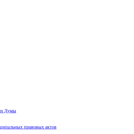
сти Думы
иципальных правовых актов