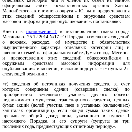
отдельных категорий лиц и членов их семей на едином
официальном сайте государственных органов Ханты-
Мансийского автономного округа - Югры и предоставления
этих сведений общероссийским и окружным средствам
массовой информации для опубликования», постановляю:
Внести в
приложение 1
к постановлению главы города
Мегиона от 25.12.2014 №17 «О Порядке размещения сведений
о доходах, расходах, об имуществе и обязательствах
имущественного характера отдельных категорий лиц и
членов их семей на официальном сайте Думы города Мегиона
и предоставления этих сведений общероссийским и
окружным средствам массовой информации для
опубликования» изменение, изложив подпункт «г» пункта 2 в
следующей редакции:
«г) сведения об источниках получения средств, за счет
которых совершены сделки (совершена сделка) по
приобретению земельного участка, другого объекта
недвижимого имущества, транспортного средства, ценных
бумаг, акций (долей участия, паев в уставных (складочных)
капиталах организаций), если общая сумма таких сделок
превышает общий доход лица, указанного в пункте 1
настоящего Порядка, и его супруги (супруга) за три
последних года, предшествующих отчетному периоду.».