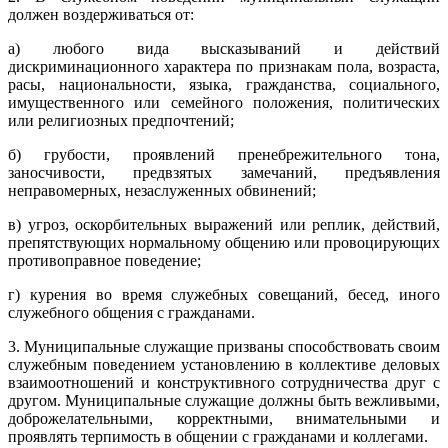
должен воздерживаться от:
а) любого вида высказываний и действий
дискриминационного характера по признакам пола, возраста,
расы, национальности, языка, гражданства, социального,
имущественного или семейного положения, политических
или религиозных предпочтений;
б) грубости, проявлений пренебрежительного тона,
заносчивости, предвзятых замечаний, предъявления
неправомерных, незаслуженных обвинений;
в) угроз, оскорбительных выражений или реплик, действий,
препятствующих нормальному общению или провоцирующих
противоправное поведение;
г) курения во время служебных совещаний, бесед, иного
служебного общения с гражданами.
3. Муниципальные служащие призваны способствовать своим
служебным поведением установлению в коллективе деловых
взаимоотношений и конструктивного сотрудничества друг с
другом. Муниципальные служащие должны быть вежливыми,
доброжелательными, корректными, внимательными и
проявлять терпимость в общении с гражданами и коллегами.