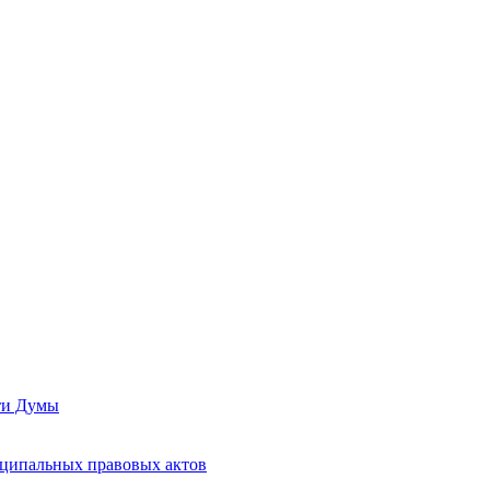
сти Думы
иципальных правовых актов