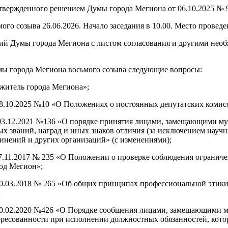
утвержденного решением Думы города Мегиона от 06.10.2025 № 
ого созыва 26.06.2026. Начало заседания в 10.00. Место провед
ий Думы города Мегиона с листом согласования и другими необ
умы города Мегиона восьмого созыва следующие вопросы:
 житель города Мегиона»;
08.10.2025 №10 «О Положениях о постоянных депутатских комис
 03.12.2021 №136 «О порядке принятия лицами, замещающими 
ых званий, наград и иных знаков отличия (за исключением нау
инений и других организаций» (с изменениями);
27.11.2017 № 235 «О Положении о проверке соблюдения ограни
од Мегион»;
30.03.2018 № 265 «Об общих принципах профессиональной этик
;
 20.02.2020 №426 «О Порядке сообщения лицами, замещающими
ересованности при исполнении должностных обязанностей, кото