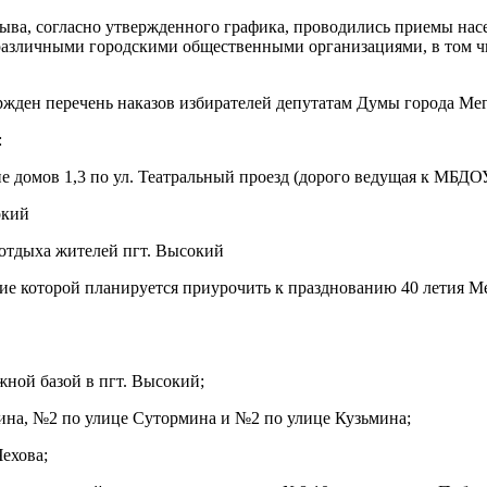
ыва, согласно утвержденного графика, проводились приемы насе
с различными городскими общественными организациями, в том ч
жден перечень наказов избирателей депутатам Думы города Мег
:
е домов 1,3 по ул. Театральный проезд (дорого ведущая к МБДО
окий
 отдыха жителей пгт. Высокий
ие которой планируется приурочить к празднованию 40 летия М
жной базой в пгт. Высокий;
ина, №2 по улице Сутормина и №2 по улице Кузьмина;
ехова;