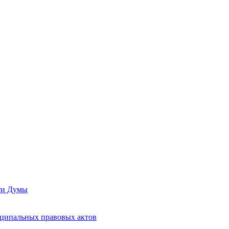
сти Думы
иципальных правовых актов