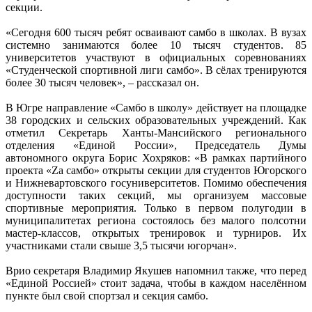
секции.
«Сегодня 600 тысяч ребят осваивают самбо в школах. В вузах
системно занимаются более 10 тысяч студентов. 85
университетов участвуют в официальных соревнованиях
«Студенческой спортивной лиги самбо». В сёлах тренируются
более 30 тысяч человек», – рассказал он.
В Югре направление «Самбо в школу» действует на площадке
38 городских и сельских образовательных учреждений. Как
отметил Секретарь Ханты-Мансийского регионального
отделения «Единой России», Председатель Думы
автономного округа Борис Хохряков: «В рамках партийного
проекта «Zа самбо» открыты секции для студентов Югорского
и Нижневартовского госуниверситетов. Помимо обеспечения
доступности таких секций, мы организуем массовые
спортивные мероприятия. Только в первом полугодии в
муниципалитетах региона состоялось без малого полсотни
мастер-классов, открытых тренировок и турниров. Их
участниками стали свыше 3,5 тысячи югорчан».
Врио секретаря Владимир Якушев напомнил также, что перед
«Единой Россией» стоит задача, чтобы в каждом населённом
пункте был свой спортзал и секция самбо.