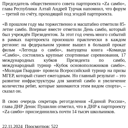
Председатель общественного совета партпроекта «Zа самбо»,
глава Республики Алтай Андрей Турчак напомнил, что форум
– третий по счёту, проходящий под эгидой партпроекта.
«В прошлом году мы торжественно и масштабно отметили 85-
летие самбо. Впервые вместе отметили День самбо, который
был учреждён Президентом. За этот год очень много событий
в рамках партпроекта произошло практически в каждом
регионе: на федеральном уровне вышел в большой прокат
фильм «Легенда о самбо», выпущена книга «Команда
«Самбо», состоялись крупные спортивные соревнования, 17
международных кубков Президента по самбо,
международный турнир «Кубок основоположников самбо».
«Молодая Гвардия» провела Всероссийский турнир на призы
МГЕР, который станет ежегодным. Но главный результат – это
развитие инфраструктуры для занятий самбо и увеличение
количества ребят, которые занимаются этим видом спорта», –
сказал он.
В свою очередь секретарь реготделения «Единой России»,
глава ДНР Денис Пушилин отметил, что в ДНР к партпроекту
«Zа самбо» присоединились почти 14 тысяч школьников.
22.11.2024
Просмотров: 522