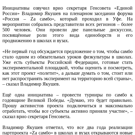
Инициативы озвучил врио секретаря Генсовета «Единой
России» Владимир Якушев на пленарном заседании форума
«Россия – Zа самбо», который проходил в Уфе. На
мероприятии собрались представители всех регионов – более
500 человек. Они провели две панельные дискуссии,
посвящённые роли этого вида единоборств и его
продвижению в школах и вузах.
«Не первый год обсуждается предложение о том, чтобы самбо
стало одним из обязательных уроков физкультуры в школах.
Уже есть субъекты Российской Федерации, готовые стать
экспериментальной площадкой, чтобы оценить и посмотреть,
как этот проект «полетит», а дальше думать о том, стоит или
нет распространять эксперимент на территорию всей страны»,
– сказал Владимир Якушев.
Ещё одна инициатива – провести турниры по самбо к
годовщине Великой Победы. «Думаю, это будет правильно.
Прошу активистов проекта подключиться и максимально
отработать, чтобы все субъекты активно приняли участие», –
сказал врио секретаря Генсовета.
Владимир Якушев отметил, что все два года реализации
партпроекта «Zа самбо» в школах и вузах открываются новые