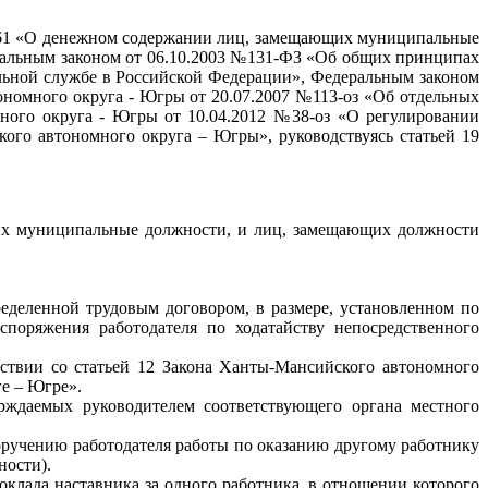
261 «О денежном содержании лиц, замещающих муниципальные
ральным законом от 06.10.2003 №131-ФЗ «Об общих принципах
льной службе в Российской Федерации», Федеральным законом
номного округа - Югры от 20.07.2007 №113-оз «Об отдельных
ого округа - Югры от 10.04.2012 №38-оз «О регулировании
ого автономного округа – Югры», руководствуясь статьей 19
их муниципальные должности, и лиц, замещающих должности
еделенной трудовым договором, в размере, установленном по
поряжения работодателя по ходатайству непосредственного
ствии со статьей 12 Закона Ханты-Мансийского автономного
е – Югре».
рждаемых руководителем соответствующего органа местного
поручению работодателя работы по оказанию другому работнику
ности).
оклада наставника за одного работника, в отношении которого