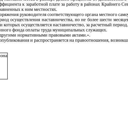
ффициента к заработной плате за работу в районах Крайнего С
иравненных к ним местностях.
поряжения руководителя соответствующего органа местного само
риод осуществления наставничества, но не более шести месяце
ии которых осуществляется наставничество, за расчетный период.
ленного фонда оплаты труда муниципальных служащих.
 другими нормативными правовыми актами.».
опубликования и распространяется на правоотношения, возникши
она