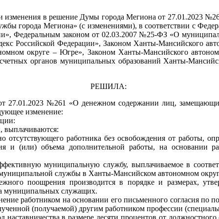
ии изменения в решение Думы города Мегиона от 27.01.2023 №
жбы города Мегиона» (с изменениями), в соответствии с Феде
ии», Федеральным законом от 02.03.2007 №25-ФЗ «О муниципа
одекс Российской Федерации», Законом Ханты-Мансийского авто
омном округе – Югре», Законом Ханты-Мансийского автономн
-счетных органов муниципальных образований Ханты-Мансийск
РЕШИЛА:
от 27.01.2023 №261 «О денежном содержании лиц, замещающ
дующее изменение:
кции:
, выплачиваются:
но отсутствующего работника без освобождения от работы, опр
я и (или) объема дополнительной работы, на основании рас
ффективную муниципальную службу, выплачиваемое в соответ
х муниципальной службы в Ханты-Мансийском автономном округ
ного поощрения производится в порядке и размерах, утве
да муниципальных служащих.
олнение работником на основании его письменного согласия по 
лученной (получаемой) другим работником профессии (специаль
д наставничества в размере десяти процентов от должностного 