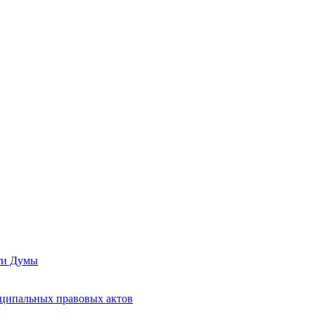
сти Думы
иципальных правовых актов