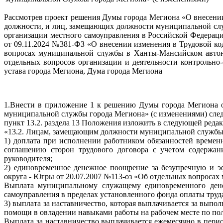
Рассмотрев проект решения Думы города Мегиона «О внесен
должности, и лиц, замещающих должности муниципальной слу
организации местного самоуправления в Российской Федерац
от 09.11.2024 №381-ФЗ «О внесении изменения в Трудовой к
вопросах муниципальной службы в Ханты-Мансийском автон
отдельных вопросов организации и деятельности контрольно
устава города Мегиона, Дума города Мегиона
1.Внести в приложение 1 к решению Думы города Мегиона 
муниципальной службы города Мегиона» (с изменениями) сле
пункт 13.2. раздела 13 Положения изложить в следующей реда
«13.2. Лицам, замещающим должности муниципальной службы
1) доплата при исполнении работником обязанностей времен
соглашению сторон трудового договора с учетом содержани
руководителя;
2) единовременное денежное поощрение за безупречную и э
округа - Югры от 20.07.2007 №113-оз «Об отдельных вопроса
Выплата муниципальному служащему единовременного денеж
самоуправления в пределах установленного фонда оплаты тру
3) выплата за наставничество, которая выплачивается за вып
помощи в овладении навыками работы на рабочем месте по по
Выплата за наставничество выплачивается ежемесячно в перио