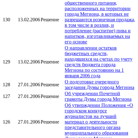
общественного питания,
расположенных на территории
города Мегиона, в которых не
130
13.02.2006
Решение
разрешаются розничная продажа,
в том числе в розлив, и
потребление (распитие) пива и
напитков, изготавливаемых на
его основе
О направлении остатков
бюджетных средств,
находящихся на счетах по учету
129
13.02.2006
Решение
средств бюджета города
Мегиона по состоянию на 1
января 2006 года
О подготовке очередного
128
27.01.2006
Решение
заседания Думы города Мегиона
Об учреждении Почетной
127
27.01.2006
Решение
грамоты Думы города Мегиона
Об утверждении Положения «О
городском конкурсе
журналистов на лучший
126
27.01.2006
Решение
материал о деятельности
представительного органа
муниципального образования