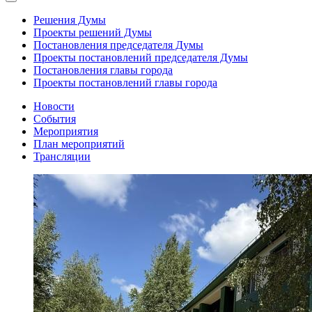
Решения Думы
Проекты решений Думы
Постановления председателя Думы
Проекты постановлений председателя Думы
Постановления главы города
Проекты постановлений главы города
Новости
События
Мероприятия
План мероприятий
Трансляции