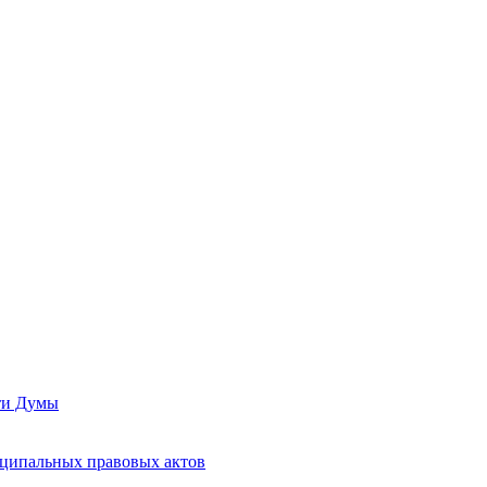
сти Думы
иципальных правовых актов